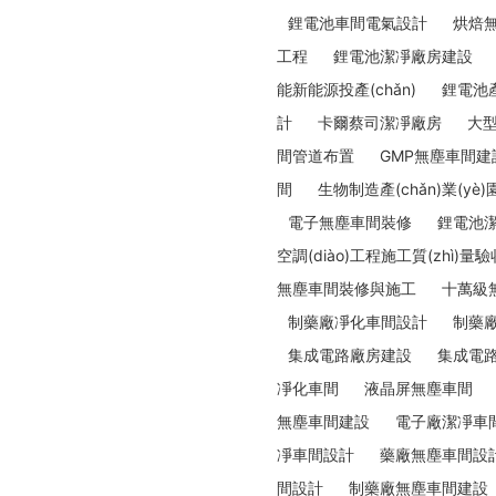
鋰電池車間電氣設計
烘焙
工程
鋰電池潔凈廠房建設
能新能源投產(chǎn)
鋰電池產(
計
卡爾蔡司潔凈廠房
大
間管道布置
GMP無塵車間建
間
生物制造產(chǎn)業(yè)
電子無塵車間裝修
鋰電池
空調(diào)工程施工質(zhì)量驗
無塵車間裝修與施工
十萬級
制藥廠凈化車間設計
制藥
集成電路廠房建設
集成電
凈化車間
液晶屏無塵車間
無塵車間建設
電子廠潔凈車
凈車間設計
藥廠無塵車間設
間設計
制藥廠無塵車間建設