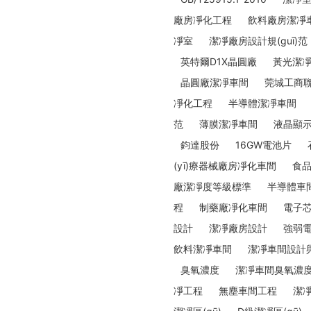
廠房凈化工程
飲料廠房潔凈
凈室
潔凈廠房設計規(guī)范
英特爾D1X晶圓廠
黃光潔
晶圓廠潔凈車間
莞城工商聯(
凈化工程
半導體潔凈車間
范
薄膜潔凈車間
液晶顯
鈞達股份
16GW電池片
(yī)療器械廠房凈化車間
食
廠潔凈度等級標準
半導體車
程
制藥廠凈化車間
電子
設計
潔凈廠房設計
強弱
飲料潔凈車間
潔凈車間設計
臭氧濃度
潔凈車間臭氧濃
凈工程
無塵車間工程
潔