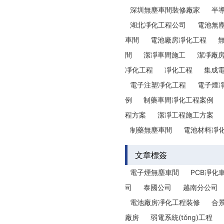
深圳無塵車間裝修廠家
半
湖北凈化工程公司
電池無
車間
電池廠房凈化工程
間
潔凈車間施工
潔凈廠
凈化工程
凈化工程
集成
電子注塑凈化工程
電子煙
例
制藥車間凈化工程案例
程方案
潔凈工程施工方案
制藥無塵車間
電池材料凈
文章標簽
電子煙無塵車間
PCB凈化
司
泰國公司
越南分公司
電池廠房凈化工程裝修
合
廠房
弱電系統(tǒng)工程