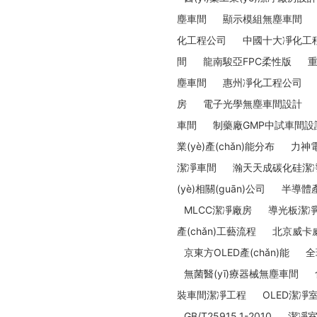
塵車間
顯示模組無塵車間
化工程公司
中國十大凈化工
間
龍南駿亞FPC柔性版
重
塵車間
惠州凈化工程公司
房
電子光學無塵車間設計
車間
制藥廠GMP中試車間設
業(yè)產(chǎn)能分布
力神
潔凈車間
瀚天天成碳化硅潔
(yè)相關(guān)公司
半導體產
MLCC潔凈廠房
導光板潔
產(chǎn)工藝流程
北京威卡
京東方OLED產(chǎn)能
全
無菌醫(yī)療器械無塵車間
裝車間潔凈工程
OLED潔凈
GB/T25915.1-2010
潔凈室及