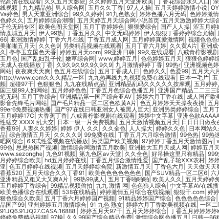
伦高清在线观看
|
久久五月天影院
|
久久婷婷五月天亚洲欧美
|
丁香花综合永久入口
|
深
线视频
|
九九精品热
|
男人综合网
|
五月久久丁香
|
97人人操
|
五月天婷婷激情小说
|
OY
Va婷色
|
男人天堂亚洲综合
|
99久久婷婷
|
91九色熟女
|
婷婷色播六月无码
|
色婷婷激情
色婷久久
|
五月婷婷综合潮喷
|
五月天婷五月天综合网小说首页-五月天激激婷婷大综
孑伦无码专区
|
欧美色图天堂网
|
五月丁香婷婷色
|
狠狠爱综合
|
国产人人操
|
涩五月婷
情鹿城五月天
|
伊人99热
|
丁香五月久久
|
中文无码婷婷
|
伊人狠狠丁香婷婷综合尤物
|
66
|
亚洲激情婷婷
|
丁香六月在线
|
丁香五月成人网
|
五月婷婷真爱激情网
|
视频色色色
美啪啪五月天
|
久久色9
|
另类精品视频在线观看
|
五月丁香六月婷
|
久久黄A片
|
亚洲成
久
|
亭亭玉立国色天香
|
婷婷五月天com
|
99亚洲日韩
|
99久在线观看
|
八戒青柠影视剧
五月色
|
国产乱妇乱子伦
|
嫩草综合网
|
www.婷婷五月
|
色色婷婷五月天
|
狠狠色婷婷
天成人在线播放丁香
|
久9久9久9久9久9久9
|
九月激情婷婷丁香
|
99热r
|
亚洲视频色婷
网站
|
夜夜爽天天爽
|
色五月在线综合
|
五月丁香成人日
|
色婷久久
|
色爱99
|
五月天六
http://www.com久久久精品一区
|
九九热再线九九视频免费在线观看
|
日本一毛片
|
五
频
|
超碰97干
|
色狠狠色
|
九九在线精点品
|
亚洲精品乱码久久久久久按摩观
|
五月婷婷
国三级99人妇网站
|
五月婷婷色色
|
丁香五月色综合色播五月
|
亚洲国产精品二二三三
笔无码
|
五月丁香综合
|
亚洲精品第一国产综合亚AV
|
婷婷六月丁香在线
|
成人国产欧
影音先锋毛片网站
|
国产毛片精品一区二区色欲黄A片
|
色五月婷婷天天操夜夜操
|
五
99er6免费视频热播
|
国产97在线日韩亚洲女人被黑人巨大
|
亚洲另类婷婷综合
|
五月
五月婷婷17C
|
大香蕉丁香
|
八戒青柠影视剧在线观看
|
婷婷中文字幕
|
亚洲色欲AAAA
性猛交 XXXX 乱大交
|
日本一级一片免费视频
|
五月天激情视频五月天
|
日日日日做夜
香蕉99
|
人妻久久婷婷
|
婷婷 伊人 久久
|
久久全色
|
人人操大
|
婷婷久久色
|
日本网站久
品
|
综合激情五月天
|
久久久久9
|
99免费在线
|
丁香五月六月综合激情
|
99色热
|
99热
吧网综合
|
6 9式性爱视频在线播放
|
另类国产欧美视频
|
97婷婷丁香五月天激情图片
|
99色
|
思思热国产视频
|
激情综合网激情五月欧美
|
亚洲最大五月天成人网
|
婷婷五月
www.sezonghe
|
九色91视频
|
第九色区av天堂
|
久久全色
|
好吊操这里只有精品
|
99
月婷婷综合欧美
|
hd五月婷婷在线
|
丁香五月综合激情性爱
|
国产乱子轮XXX农村
|
婷
亚
|
色五月婷婷在线视频
|
五月天婷婷綜合院
|
新激情五月天
|
丁香色六月
|
天天做天天
香蕉520
|
五月天综合久久丁香91
|
欧美色色色色色色色
|
国产SUV精品一区二区6
|
六
亚洲精品又粗又大又爽A片
|
99热99成人
|
五月丁香啪啪啪
|
欧美人久久
|
五月天婷婷
五月婷婷丁香综合
|
99精品视频偷拍
|
九九 激情 网
|
色色狼人综合
|
中文字幕AV在线播
欧美色播综合在线观看
|
538在线精品
|
婷婷激情五月综合在线视频
|
狠狠干.com
|
婷
狠色综合久欧美
|
五月丁香六月婷婷国产视频
|
91精品婷婷国产综合
|
色色色色色综合
品国产99
|
亚州婷婷五月激情综合
|
91 九色 熟女
|
婷婷六月丁香欧美视频在线
|
一区二
91JQ6.91JQ27.CASA:16888
|
婷婷五月天97干
|
五月天婷婷综合
|
丁香五月婷婷婷婷
婷婷免费精品视频
|
97操
|
久久99国产综合精品免费
|
激情综合网色播五月
|
日韩一66