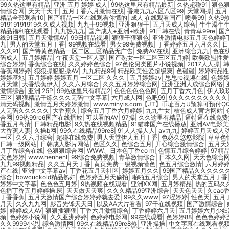
99久热这里有精品
|
亚洲 五月 婷婷 成人
|
99热这里只有精品最新
|
久热超碰91
|
狠色
情综合网
|
天天干天干
|
五月丁香六月激情在线
|
香港九九六区八区99
|
天堂网操
|
五月
精品全部观看10
|
国产精品一区在线观看你懂的
|
成人 在线观看国产
|
噢美99
|
久热9
91919191919久久成人视频
|
九九十99视频
|
亚洲狠狠干
|
五月天成人综合
|
牛牛澡牛
精品福利在线观看
|
九九热九九
|
国产成人+亚洲+欧洲
|
91日韩在线
|
青青草99re
|
国
线91日韩
|
五月天激情AV
|
99日精品视频
|
狠狠干狠狠色
|
亚洲激情电影五月天色婷婷
九
|
男人的天堂五月丁香
|
99视频在线看
|
男女99免费视频
|
丁香婷婷五月六月久久
|
日
久久91
|
国产特黄色精品一区二区三区精品无广告
|
免费AV在线
|
亚洲综合九九
|
色在
码成人
|
五月婷精品
|
午夜天堂一区人妻
|
国产熟女一区二区三区五月婷
|
欧美欧盟性爱
综合婷婷
|
香蕉综合在线
|
久久婷婷色综合
|
97色伦另类图片小说视频
|
2017人人操
|
香蕉网婷婷
|
狠狠操狠狠操AV
|
九九精品99
|
精品欧美性爱超级爽
|
色碰碰
|
婷婷精品性
婷婷基地
|
五月婷婷 婷婷五月 一区二区 久久久
|
五月婷婷av
|
思思re视频在线
|
色婷
月天堂
|
大香线蕉伊人
|
久久六月综合
|
久久五月婷婷综合网
|
亚洲亚洲人成综合网络
|
激情综合
|
亚洲 25P
|
99热这里只有精品2
|
色色色色色色网
|
五月丁香六月色
|
伊人玖
三区
|
狠狠精品干练久久久无码中文字幕
|
六月成人网
|
色吧99
|
9久久久久久久久久久
清无码视頻
|
激情五月天婷婷激情
|
www.minyis.com【JT】币址百万U预算可预付QQ2
人无码久久久久久
|
大香蕉久
|
综合五月丁香六月婷婷
|
九九艹女
|
桔色成人官方网站
|
合网
|
99热99re6国产在线播放
|
可以看的AV
|
97操
|
久久这里有精品
|
逼特逼在线免费
香五月高清
|
日韩精品电影
|
9久热在线视频精品
|
91猫咪国产在线播放
|
亚洲AV电影美
大香蕉人妻
|
久操b网
|
99久在线精品99re8
|
91人人操人人
|
av九九
|
婷婷五月天成人
一区
|
久久六月综合
|
超碰在线免费
|
男人天堂伊人五月丁香
|
色必久悠悠影院
|
草草色
日韩一级网站
|
日韩成人影片网站
|
色区久久
|
色综合五月
|
开心综合激情综合
|
五月天
月丁香综合在线
|
色狠狠综合网
|
WWW、日本色丁香co m
|
色情五月综合婷婷
|
97精
文色婷婷
|
www.henhenl
|
99综合免费视频
|
青草激情综合
|
日本久久网
|
天天色综合
九九99视频精品
|
久久五月天丁香
|
黄页免费一级视频懂色
|
色五月综合激情
|
六月婷
产在线
|
亚洲中文字幕av
|
丁香花五月天社区
|
婷婷五月久久
|
99国产精品久久久久久
综合
|
bbwcuckold精品熟妇
|
色婷婷五月天偷拍
|
啪啪五月综合
|
男人的天堂五月丁香
婷婷中文字幕
|
色色色五月婷
|
9热视频在线观看
|
亚洲XX网
|
五月婷精品
|
热的五码久
色播丁香五月婷婷操:屄
|
天天做天天爽
|
久久久精品99亚洲综合
|
天天色天天
|
久cao
丁香香蕉
|
五月天激情国产综合婷婷婷就去爱
|
99久久www
|
97涩婷婷
|
性色天
|
五月
月天
|
久久九九网
|
影音先锋天天日
|
以及AA大片看看
|
97干在线视频
|
国产激情综合
|
婷
|
婷婷成人AV
|
狠狠插狠狠
|
丁香六月激情综合
|
丁香婷婷六月天
|
五月婷婷六月少妇
频
|
色婷婷小说网
|
久久亚洲婷婷
|
色婷婷电影网
|
99在线观看
|
色婷婷88
|
色色色婷婷
久久9999小说
|
综合激情网
|
99久在线精品99re8热
|
亚洲操操
|
中文字幕在线观看视频