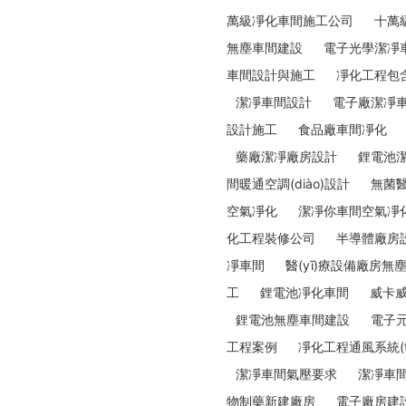
萬級凈化車間施工公司
十萬
無塵車間建設
電子光學潔凈
車間設計與施工
凈化工程包含
潔凈車間設計
電子廠潔凈
設計施工
食品廠車間凈化
藥廠潔凈廠房設計
鋰電池
間暖通空調(diào)設計
無菌醫
空氣凈化
潔凈你車間空氣凈
化工程裝修公司
半導體廠房
凈車間
醫(yī)療設備廠房無
工
鋰電池凈化車間
威卡
鋰電池無塵車間建設
電子
工程案例
凈化工程通風系統(t
潔凈車間氣壓要求
潔凈車
物制藥新建廠房
電子廠房建