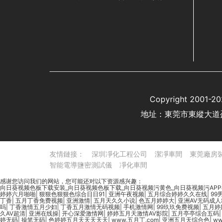
Copyright 20
地址：東莞市東縱大道
友情鏈接：
深圳凈化工程公司
潔凈車間
東莞廠房
智能電導鹽密測試儀
凈化車間
感谢您访问我们的网站，您可能还对以下资源感兴趣：
向日葵视频色板下载安装_向日葵视频色板下载_向日葵视频污黄色_向日葵视频污AP
婷婷六月啪啪
|
狠狠色狠狠色综合日日91
|
亚洲午夜视频
|
五月综合婷婷久久在线
|
99
丁香
|
五月丁香免费视频
|
亚洲激情
|
五月天久久小说
|
色五月婷婷大
|
亚洲AV无码成
吗
|
丁香激情五月少妇
|
丁香五月激情无码视频
|
手机激情网
|
99玖玖免费视频
|
五月婷
久AV超清
|
亚洲在线操
|
开心深爱激情网
|
婷婷五月天激情AV影院
|
五月亭亭综合五码
婷无码
|
操笔无码
|
色婷婷五月天天天天天
|
www,五月丁,com
|
亚洲五月天综合色
|
ww