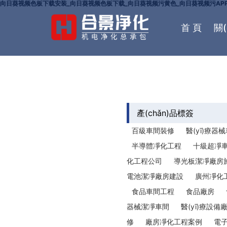
向日葵视频色板下载安装_向日葵视频色板下载_向日葵视频污黄色_向日葵视频污AP
首 頁
關(
聯(lián)
產(chǎn)品標簽
百級車間裝修
醫(yī)療器
半導體凈化工程
十級超凈
化工程公司
導光板潔凈廠房
電池潔凈廠房建設
廣州凈化
食品車間工程
食品廠房
器械潔凈車間
醫(yī)療設
修
廠房凈化工程案例
電