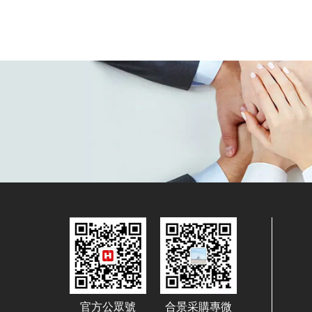
官方公眾號
合景采購專微