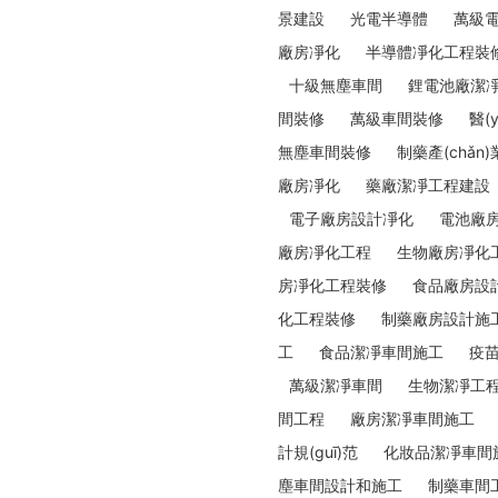
景建設
光電半導體
萬級
廠房凈化
半導體凈化工程裝
十級無塵車間
鋰電池廠潔
間裝修
萬級車間裝修
醫(
無塵車間裝修
制藥產(chǎn)
廠房凈化
藥廠潔凈工程建設
電子廠房設計凈化
電池廠
廠房凈化工程
生物廠房凈化
房凈化工程裝修
食品廠房設
化工程裝修
制藥廠房設計施
工
食品潔凈車間施工
疫苗
萬級潔凈車間
生物潔凈工
間工程
廠房潔凈車間施工
計規(guī)范
化妝品潔凈車間
塵車間設計和施工
制藥車間