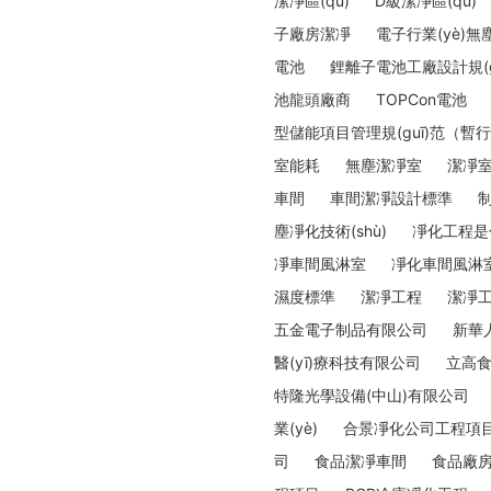
潔凈區(qū)
D級潔凈區(qū)
子廠房潔凈
電子行業(yè)無
電池
鋰離子電池工廠設計規(g
池龍頭廠商
TOPCon電池
型儲能項目管理規(guī)范（
室能耗
無塵潔凈室
潔凈
車間
車間潔凈設計標準
制
塵凈化技術(shù)
凈化工程是什么
凈車間風淋室
凈化車間風淋
濕度標準
潔凈工程
潔凈
五金電子制品有限公司
新華
醫(yī)療科技有限公司
立高
特隆光學設備(中山)有限公司
業(yè)
合景凈化公司工程項
司
食品潔凈車間
食品廠