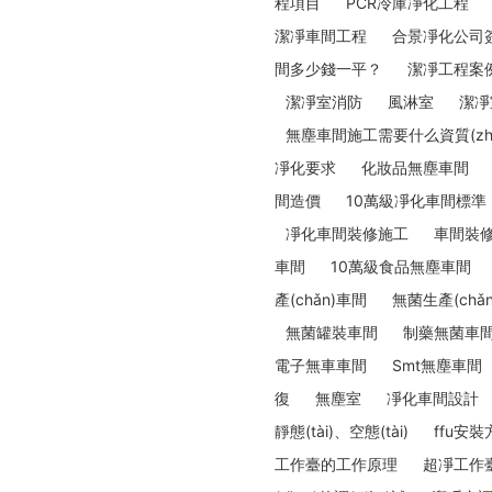
程項目
PCR冷庫凈化工程
潔凈車間工程
合景凈化公司
間多少錢一平？
潔凈工程案
潔凈室消防
風淋室
潔凈
無塵車間施工需要什么資質(zhì
凈化要求
化妝品無塵車間
間造價
10萬級凈化車間標準
凈化車間裝修施工
車間裝
車間
10萬級食品無塵車間
產(chǎn)車間
無菌生產(chǎ
無菌罐裝車間
制藥無菌車
電子無車車間
Smt無塵車間
復
無塵室
凈化車間設計
靜態(tài)、空態(tài)
ffu安裝
工作臺的工作原理
超凈工作