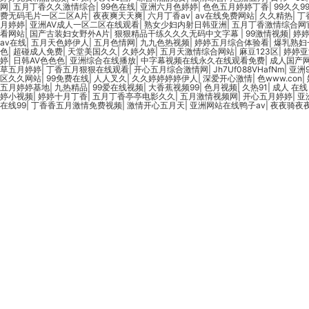
网
|
五月丁香久久激情综合
|
99色在线
|
亚洲六月色婷婷
|
色色五月婷婷丁香
|
99久久9
费无码毛片一区二区A片
|
夜夜爽天天爽
|
六月丁香av
|
av在线免费网站
|
久久精热
|
丁
月婷婷
|
亚洲AV成人一区二区在线观看
|
熟女少妇内射日韩亚洲
|
五月丁香激情综合网
看网站
|
国产古装妇女野外A片
|
狠狠精品干练久久久无码中文字幕
|
99激情视频
|
婷
av在线
|
五月天色婷伊人
|
五月色情网
|
九九色热视频
|
婷婷五月综合体验看
|
爆乳熟妇
色
|
超碰成人免费
|
天堂美国久久
|
久婷久婷
|
五月天激情综合网站
|
麻豆123区
|
婷婷亚
婷
|
日韩AV色色色
|
亚洲综合在线播放
|
中字幕视频在线永久在线观看免费
|
成人国产
草五月婷婷
|
丁香五月狠狠在线观看
|
开心五月综合激情网
|
Jh7Uf088VHafNm
|
亚洲
区久久网站
|
99免费在线
|
人人叉久
|
久久婷婷婷婷伊人
|
深爱开心激情
|
色www.con
|
五月婷婷基地
|
九热精品
|
99爱在线视频
|
大香蕉视频99
|
色月视频
|
久热91
|
成人 在线
婷小视频
|
婷婷十月丁香
|
五月丁香亭亭电影久久
|
五月激情视频网
|
开心五月婷婷
|
亚
在线99
|
丁香香五月激情免费视频
|
激情开心五月天
|
亚洲网站在线鸭子av
|
夜夜骑夜