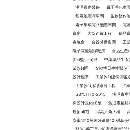
潔凈廠房裝修
電子凈化車
鋰電池潔凈車間
生物醫(yī
電子集成電路無塵車間
電
廠房
大型鋰電工程
食品
春晚會
合景盛世集團
工業
離子電池潔凈廠房
食品生產(
(tài)監(jiān)測
中藥藥品生產(c
業(yè)園
安徽博日生物醫(y
設計標準
工業(yè)建筑供暖通風
工業(yè)潔凈廠房工程
汽車
GB?51110-2015
潔凈廠房施
房設計規(guī)范
集成電路封裝
規(guī)范
悍高六角大樓
塵車間10萬級好還是100萬級好
醫(yī)藥工業(yè)潔凈廠房設