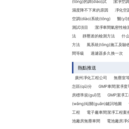
(tǒng)的調(diào)試
潔凈空調(
濕度降不下來的原因
凈化空調
空調(diào)系統(tǒng)
醫(y
測試項目
潔凈車間氣密性檢
法
靜壓差的檢測方法
什
方法
風系統(tǒng)施工及驗收
間等級
過濾器多久換一次
熱點推送
廣州凈化工程公司
無塵室
怎區(qū)分
GMP車間潔凈度
房標準規(guī)范
GMP潔凈工
(wǎng)站關(guān)鍵詞地圖
工程
電子廠車間潔凈工程案
池廠房無塵車間
電池廠房凈