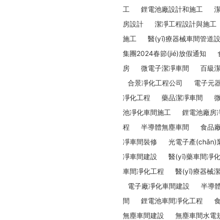
工
鋰電池廠設計和施工
房設計
潔凈工程設計與施工
施工
醫(yī)療器械車間管道
集團2024春節(jié)放假通知
房
微電子潔凈車間
百級
合景凈化工程公司
電子元
凈化工程
藥品潔凈車間
池凈化車間施工
鋰電池廠房
程
半導體無塵車間
食品
凈車間裝修
光電子產(chǎn)業
凈車間建設
醫(yī)藥車間凈
車間凈化工程
醫(yī)療器
電子廠凈化車間建設
半導
間
鋰電池車間凈化工程
無塵車間建設
無塵車間水電規(